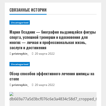
ч
СВЯЗАННЫЕ ИСТОРИИ
т
Uncategorised
е
Мария Осадник — биография выдающейся фигуры
н
спорта, успешной тренерши и вдохновения для
многих — личная и профессиональная жизнь,
и
заслуги и достижения
pristroykin_
20 марта 2022
е
Uncategorised
Обзор способов эффективного лечения шипицы на
стопе
pristroykin_
20 марта 2022