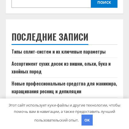
ПОИСК
ПОСЛЕДНИЕ ЗАПИСИ
Типы сплит-систем и их ключевые параметры
Ассортимент сухих досок из вишни, ольхи, бука и
хвойных пород
Новые профессиональные средства для маникюра,
наращивания ресниц и депиляции
Принципы построения корпоративных хранилищ
Этот сайт использует куки-файлы и другие технологии, чтобы
данных
помочь вам в навигации, а также предоставить лучший
пользовательский опыт.
OK
Производство и характеристики базальтового