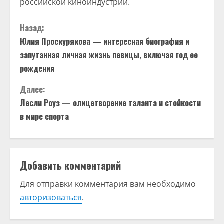
российской киноиндустрии.
П
Назад:
Юлия Проскурякова — интересная биография и
р
запутанная личная жизнь певицы, включая год ее
о
рождения
д
Далее:
Лесли Роуз — олицетворение таланта и стойкости
о
в мире спорта
л
ж
Добавить комментарий
и
Для отправки комментария вам необходимо
т
авторизоваться
.
ь