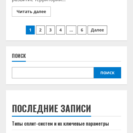
Read
Читать далее
more
about
Внесение
Пагинация
изменений
1
2
3
4
…
6
Далее
в
План
записей
землепользования
и
застройки
ПОИСК
ПОИСК
ПОСЛЕДНИЕ ЗАПИСИ
Типы сплит-систем и их ключевые параметры