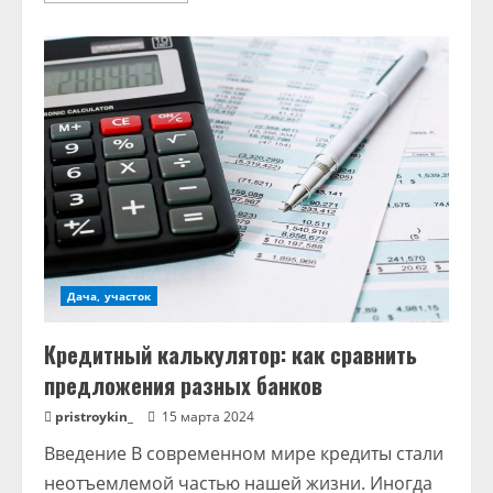
about
Производство
и
строительство
домов
из
СИП-
панелей
Дача, участок
Кредитный калькулятор: как сравнить
предложения разных банков
pristroykin_
15 марта 2024
Введение В современном мире кредиты стали
неотъемлемой частью нашей жизни. Иногда