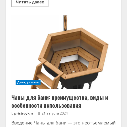
Read
Читать далее
more
about
Поиск
дешевых
авиабилетов
между
Россией
и
Арменией
Дача, участок
Чаны для бани: преимущества, виды и
особенности использования
pristroykin_
21 августа 2024
Введение Чаны для бани — это неотъемлемый