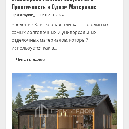
Практичность в Одном Материале
pristroykin_
6 июня 2024
Введение Клинкерная плитка – это один из
самых долговечных и универсальных
отделочных материалов, который
используется как в...
Read
Читать далее
more
about
Клинкерная
Плитка:
Искусство
и
Практичность
в
Одном
Материале