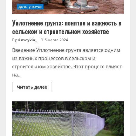
Дача, участок
Уплотнение грунта: понятие и важность в
сельском и строительном хозяйстве
pristroykin_
5 марта 2024
Введение Уплотнение грунта является одним
из важных процессов в сельском и
строительном хозяйстве. Этот процесс влияет
на...
Read
Читать далее
more
about
Уплотнение
грунта:
понятие
и
важность
в
сельском
и
строительном