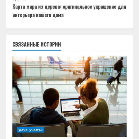
д
Карта мира из дерева: оригинальное украшение для
о
интерьера вашего дома
л
ж
СВЯЗАННЫЕ ИСТОРИИ
и
т
ь
ч
т
е
н
Дача, участок