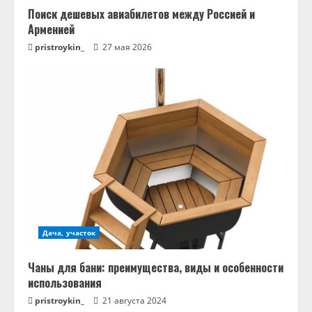
и
Поиск дешевых авиабилетов между Россией и
Арменией
е
pristroykin_
27 мая 2026
Дача, участок
Чаны для бани: преимущества, виды и особенности
использования
pristroykin_
21 августа 2024