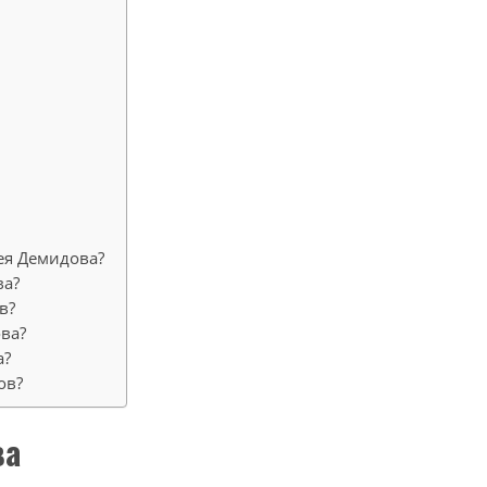
ея Демидова?
ва?
в?
ва?
а?
ов?
ва