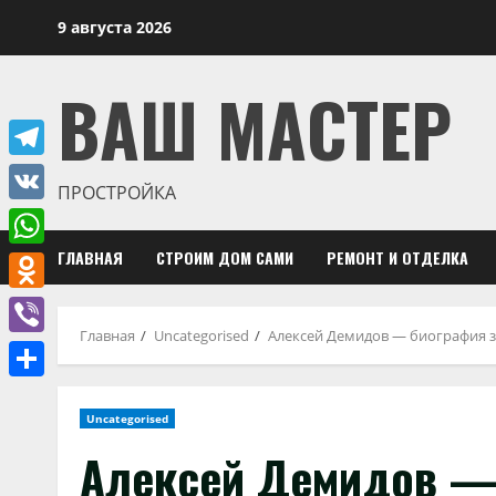
Перейти
9 августа 2026
к
содержимому
ВАШ МАСТЕР
Telegram
ПРОСТРОЙКА
VK
ГЛАВНАЯ
СТРОИМ ДОМ САМИ
РЕМОНТ И ОТДЕЛКА
WhatsApp
Odnoklassniki
Главная
Uncategorised
Алексей Демидов — биография зна
Viber
Отправить
Uncategorised
Алексей Демидов — 