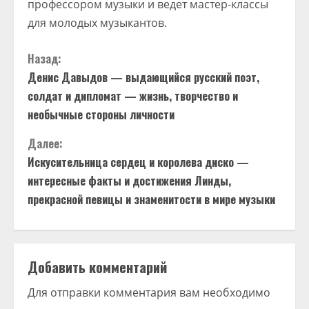
профессором музыки и ведет мастер-классы
для молодых музыкантов.
П
Назад:
Денис Давыдов — выдающийся русский поэт,
р
солдат и дипломат — жизнь, творчество и
о
необычные стороны личности
д
Далее:
Искусительница сердец и королева диско —
о
интересные факты и достижения Линды,
прекрасной певицы и знаменитости в мире музыки
л
ж
и
Добавить комментарий
т
Для отправки комментария вам необходимо