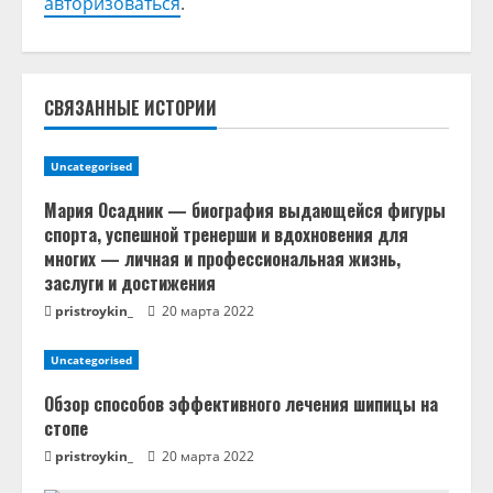
авторизоваться
.
ь
ч
т
СВЯЗАННЫЕ ИСТОРИИ
е
Uncategorised
н
Мария Осадник — биография выдающейся фигуры
спорта, успешной тренерши и вдохновения для
и
многих — личная и профессиональная жизнь,
заслуги и достижения
е
pristroykin_
20 марта 2022
Uncategorised
Обзор способов эффективного лечения шипицы на
стопе
pristroykin_
20 марта 2022