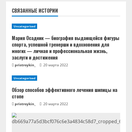
ь
СВЯЗАННЫЕ ИСТОРИИ
ч
т
Uncategorised
е
Мария Осадник — биография выдающейся фигуры
спорта, успешной тренерши и вдохновения для
н
многих — личная и профессиональная жизнь,
заслуги и достижения
и
pristroykin_
20 марта 2022
е
Uncategorised
Обзор способов эффективного лечения шипицы на
стопе
pristroykin_
20 марта 2022