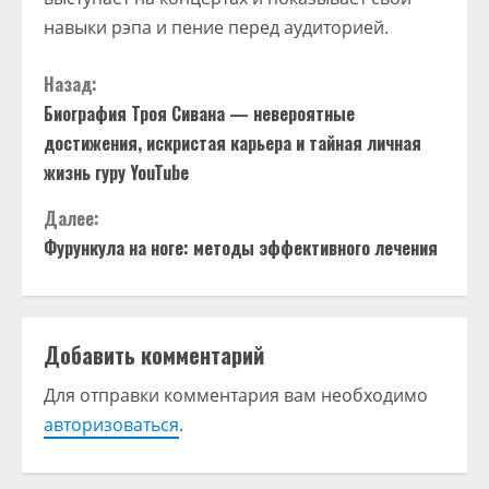
навыки рэпа и пение перед аудиторией.
П
Назад:
Биография Троя Сивана — невероятные
р
достижения, искристая карьера и тайная личная
о
жизнь гуру YouTube
д
Далее:
Фурункула на ноге: методы эффективного лечения
о
л
Добавить комментарий
ж
Для отправки комментария вам необходимо
и
авторизоваться
.
т