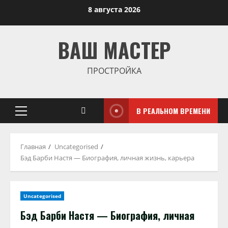
Перейти
8 августа 2026
к
содержимому
ВАШ МАСТЕР
ПРОСТРОЙКА
В РЕАЛЬНОМ ВРЕМЕНИ
Основное
меню
Главная
Uncategorised
Бэд Барби Настя — Биография, личная жизнь, карьера
Uncategorised
Бэд Барби Настя — Биография, личная