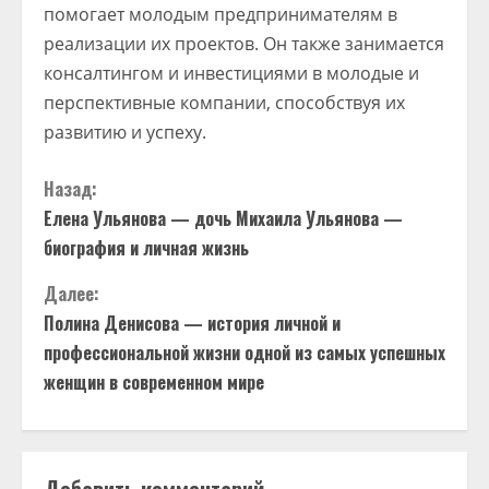
помогает молодым предпринимателям в
реализации их проектов. Он также занимается
консалтингом и инвестициями в молодые и
перспективные компании, способствуя их
развитию и успеху.
П
Назад:
Елена Ульянова — дочь Михаила Ульянова —
р
биография и личная жизнь
о
Далее:
д
Полина Денисова — история личной и
профессиональной жизни одной из самых успешных
о
женщин в современном мире
л
ж