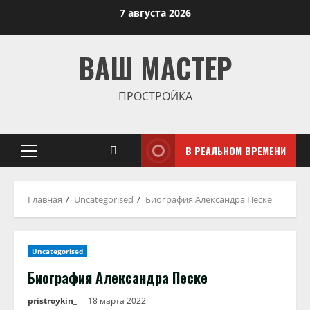
Перейти
7 августа 2026
к
содержимому
ВАШ МАСТЕР
ПРОСТРОЙКА
В РЕАЛЬНОМ ВРЕМЕНИ
Основное
меню
Главная
Uncategorised
Биография Александра Песке
Uncategorised
Биография Александра Песке
pristroykin_
18 марта 2022