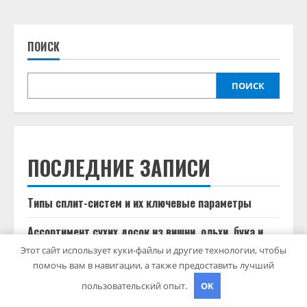
ПОИСК
ПОИСК
ПОСЛЕДНИЕ ЗАПИСИ
Типы сплит-систем и их ключевые параметры
Ассортимент сухих досок из вишни, ольхи, бука и
хвойных пород
Этот сайт использует куки-файлы и другие технологии, чтобы
помочь вам в навигации, а также предоставить лучший
Новые профессиональные средства для маникюра,
пользовательский опыт.
OK
наращивания ресниц и депиляции