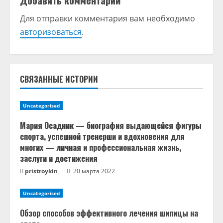
Добавить комментарий
и
Для отправки комментария вам необходимо
т
авторизоваться
.
ь
ч
СВЯЗАННЫЕ ИСТОРИИ
т
Uncategorised
е
Мария Осадник — биография выдающейся фигуры
н
спорта, успешной тренерши и вдохновения для
многих — личная и профессиональная жизнь,
и
заслуги и достижения
pristroykin_
20 марта 2022
е
Uncategorised
Обзор способов эффективного лечения шипицы на