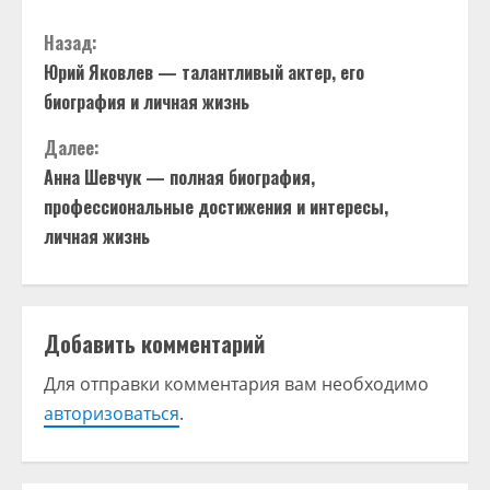
П
Назад:
Юрий Яковлев — талантливый актер, его
р
биография и личная жизнь
о
Далее:
д
Анна Шевчук — полная биография,
профессиональные достижения и интересы,
о
личная жизнь
л
ж
Добавить комментарий
и
Для отправки комментария вам необходимо
т
авторизоваться
.
ь