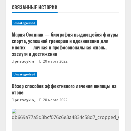
ч
СВЯЗАННЫЕ ИСТОРИИ
т
Uncategorised
е
Мария Осадник — биография выдающейся фигуры
н
спорта, успешной тренерши и вдохновения для
многих — личная и профессиональная жизнь,
и
заслуги и достижения
pristroykin_
20 марта 2022
е
Uncategorised
Обзор способов эффективного лечения шипицы на
стопе
pristroykin_
20 марта 2022