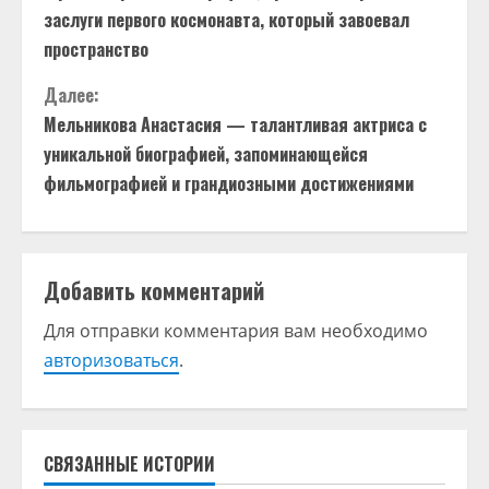
р
заслуги первого космонавта, который завоевал
о
пространство
д
Далее:
Мельникова Анастасия — талантливая актриса с
о
уникальной биографией, запоминающейся
фильмографией и грандиозными достижениями
л
ж
и
Добавить комментарий
т
Для отправки комментария вам необходимо
авторизоваться
.
ь
ч
т
СВЯЗАННЫЕ ИСТОРИИ