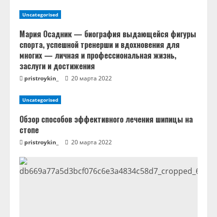
е
Uncategorised
н
Мария Осадник — биография выдающейся фигуры
спорта, успешной тренерши и вдохновения для
и
многих — личная и профессиональная жизнь,
заслуги и достижения
е
pristroykin_
20 марта 2022
Uncategorised
Обзор способов эффективного лечения шипицы на
стопе
pristroykin_
20 марта 2022