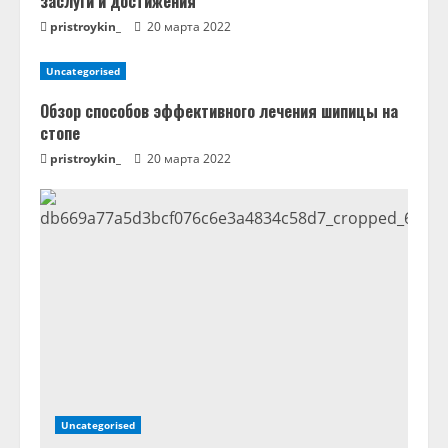
заслуги и достижения
е
pristroykin_
20 марта 2022
Uncategorised
Обзор способов эффективного лечения шипицы на
стопе
pristroykin_
20 марта 2022
Uncategorised