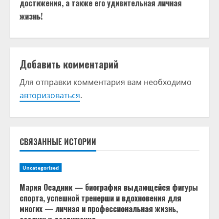
о
достижения, а также его удивительная личная
жизнь!
л
ж
и
Добавить комментарий
т
Для отправки комментария вам необходимо
авторизоваться
.
ь
ч
т
СВЯЗАННЫЕ ИСТОРИИ
е
Uncategorised
н
Мария Осадник — биография выдающейся фигуры
спорта, успешной тренерши и вдохновения для
и
многих — личная и профессиональная жизнь,