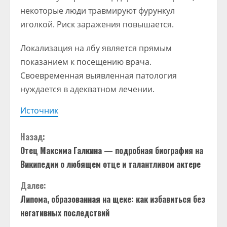
некоторые люди травмируют фурункул
иголкой. Риск заражения повышается.
Локализация на лбу является прямым
показанием к посещению врача.
Своевременная выявленная патология
нуждается в адекватном лечении.
Источник
П
Назад:
Отец Максима Галкина — подробная биография на
р
Википедии о любящем отце и талантливом актере
о
Далее:
д
Липома, образованная на щеке: как избавиться без
негативных последствий
о