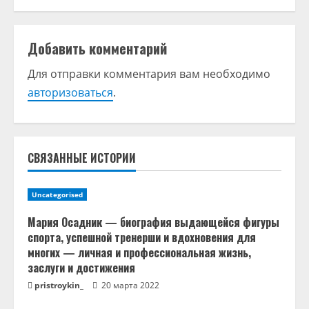
л
Добавить комментарий
ж
Для отправки комментария вам необходимо
и
авторизоваться
.
т
ь
СВЯЗАННЫЕ ИСТОРИИ
ч
т
Uncategorised
е
Мария Осадник — биография выдающейся фигуры
спорта, успешной тренерши и вдохновения для
н
многих — личная и профессиональная жизнь,
заслуги и достижения
и
pristroykin_
20 марта 2022