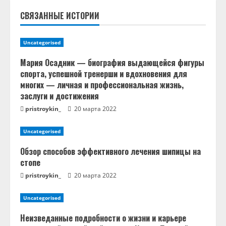
ч
СВЯЗАННЫЕ ИСТОРИИ
т
Uncategorised
е
Мария Осадник — биография выдающейся фигуры
н
спорта, успешной тренерши и вдохновения для
многих — личная и профессиональная жизнь,
и
заслуги и достижения
pristroykin_
20 марта 2022
е
Uncategorised
Обзор способов эффективного лечения шипицы на
стопе
pristroykin_
20 марта 2022
Uncategorised
Неизведанные подробности о жизни и карьере