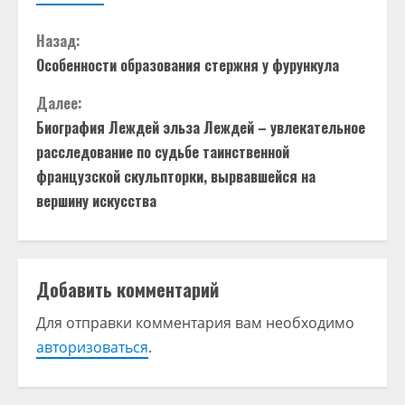
П
Назад:
Особенности образования стержня у фурункула
р
Далее:
о
Биография Леждей эльза Леждей – увлекательное
д
расследование по судьбе таинственной
французской скульпторки, вырвавшейся на
о
вершину искусства
л
ж
Добавить комментарий
и
Для отправки комментария вам необходимо
т
авторизоваться
.
ь