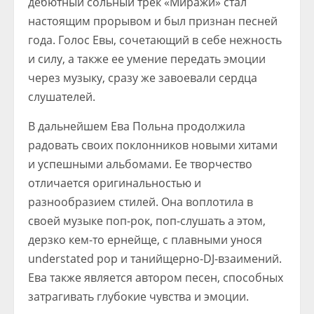
дебютный сольный трек «Миражи» стал
настоящим прорывом и был признан песней
года. Голос Евы, сочетающий в себе нежность
и силу, а также ее умение передать эмоции
через музыку, сразу же завоевали сердца
слушателей.
В дальнейшем Ева Польна продолжила
радовать своих поклонников новыми хитами
и успешными альбомами. Ее творчество
отличается оригинальностью и
разнообразием стилей. Она воплотила в
своей музыке поп-рок, поп-слушать а этом,
дерзко кем-то ернейще, с плавными унося
understated pop и танийщерно-DJ-взаимений.
Ева также является автором песен, способных
затрагивать глубокие чувства и эмоции.