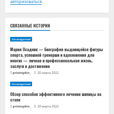
т
авторизоваться
.
ь
ч
СВЯЗАННЫЕ ИСТОРИИ
т
Uncategorised
е
Мария Осадник — биография выдающейся фигуры
н
спорта, успешной тренерши и вдохновения для
многих — личная и профессиональная жизнь,
и
заслуги и достижения
pristroykin_
20 марта 2022
е
Uncategorised
Обзор способов эффективного лечения шипицы на
стопе
pristroykin_
20 марта 2022