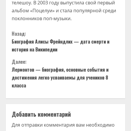
телешоу. В 2003 году выпустила свой первый
альбом «Поцелуи» и стала популярной среди
поклонников поп-музыки.
П
Назад:
Биография Алисы Фрейндлих — дата смерти и
р
история на Википедии
о
Далее:
д
Лермонтов — биография, основные события и
достижения легко усваиваемы для учеников 8
о
класса
л
ж
Добавить комментарий
и
Для отправки комментария вам необходимо