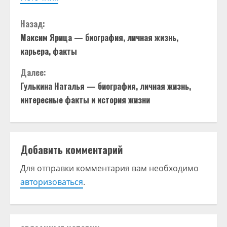
П
Назад:
Максим Ярица — биография, личная жизнь,
р
карьера, факты
о
Далее:
д
Гулькина Наталья — биография, личная жизнь,
интересные факты и история жизни
о
л
Добавить комментарий
ж
Для отправки комментария вам необходимо
и
авторизоваться
.
т
ь