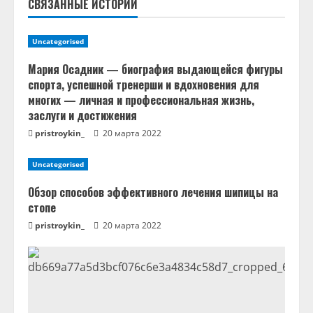
СВЯЗАННЫЕ ИСТОРИИ
ч
т
Uncategorised
е
Мария Осадник — биография выдающейся фигуры
спорта, успешной тренерши и вдохновения для
н
многих — личная и профессиональная жизнь,
заслуги и достижения
и
pristroykin_
20 марта 2022
е
Uncategorised
Обзор способов эффективного лечения шипицы на
стопе
pristroykin_
20 марта 2022