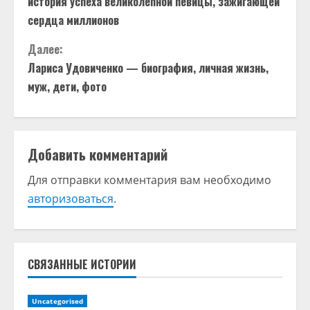
история успеха великолепной певицы, зажигающей
о
сердца миллионов
д
Далее:
Лариса Удовиченко — биография, личная жизнь,
о
муж, дети, фото
л
ж
Добавить комментарий
и
Для отправки комментария вам необходимо
т
авторизоваться
.
ь
ч
СВЯЗАННЫЕ ИСТОРИИ
т
Uncategorised