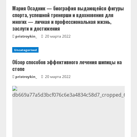
е
Мария Осадник — биография выдающейся фигуры
н
спорта, успешной тренерши и вдохновения для
многих — личная и профессиональная жизнь,
и
заслуги и достижения
pristroykin_
20 марта 2022
е
Uncategorised
Обзор способов эффективного лечения шипицы на
стопе
pristroykin_
20 марта 2022