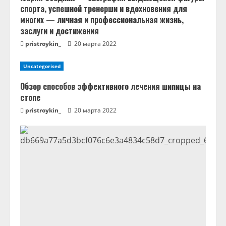
е
спорта, успешной тренерши и вдохновения для
н
многих — личная и профессиональная жизнь,
заслуги и достижения
и
pristroykin_
20 марта 2022
е
Uncategorised
Обзор способов эффективного лечения шипицы на
стопе
pristroykin_
20 марта 2022