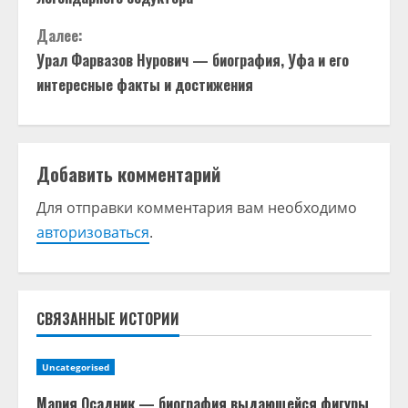
о
Далее:
д
Урал Фарвазов Нурович — биография, Уфа и его
интересные факты и достижения
о
л
Добавить комментарий
ж
Для отправки комментария вам необходимо
и
авторизоваться
.
т
ь
СВЯЗАННЫЕ ИСТОРИИ
ч
т
Uncategorised
Мария Осадник — биография выдающейся фигуры