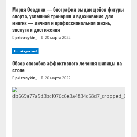
е
Мария Осадник — биография выдающейся фигуры
спорта, успешной тренерши и вдохновения для
н
многих — личная и профессиональная жизнь,
заслуги и достижения
и
pristroykin_
20 марта 2022
е
Uncategorised
Обзор способов эффективного лечения шипицы на
стопе
pristroykin_
20 марта 2022