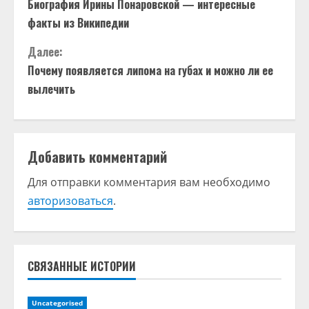
Биография Ирины Понаровской — интересные
р
факты из Википедии
о
Далее:
д
Почему появляется липома на губах и можно ли ее
вылечить
о
л
Добавить комментарий
ж
Для отправки комментария вам необходимо
и
авторизоваться
.
т
ь
СВЯЗАННЫЕ ИСТОРИИ
ч
т
Uncategorised