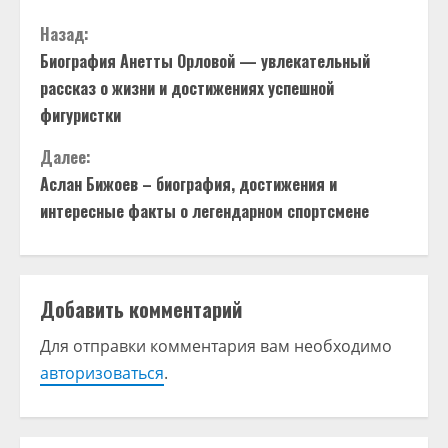
П
Назад:
Биография Анетты Орловой — увлекательный
р
рассказ о жизни и достижениях успешной
о
фигуристки
д
Далее:
Аслан Бижоев – биография, достижения и
о
интересные факты о легендарном спортсмене
л
ж
Добавить комментарий
и
Для отправки комментария вам необходимо
т
авторизоваться
.
ь