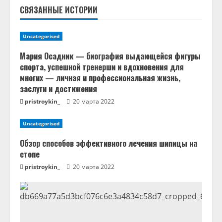
ч
СВЯЗАННЫЕ ИСТОРИИ
т
Uncategorised
е
Мария Осадник — биография выдающейся фигуры
н
спорта, успешной тренерши и вдохновения для
многих — личная и профессиональная жизнь,
и
заслуги и достижения
pristroykin_
20 марта 2022
е
Uncategorised
Обзор способов эффективного лечения шипицы на
стопе
pristroykin_
20 марта 2022