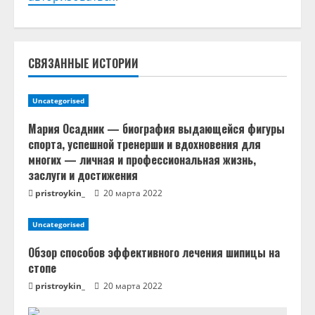
ь
ч
т
СВЯЗАННЫЕ ИСТОРИИ
е
Uncategorised
н
Мария Осадник — биография выдающейся фигуры
спорта, успешной тренерши и вдохновения для
и
многих — личная и профессиональная жизнь,
заслуги и достижения
е
pristroykin_
20 марта 2022
Uncategorised
Обзор способов эффективного лечения шипицы на
стопе
pristroykin_
20 марта 2022