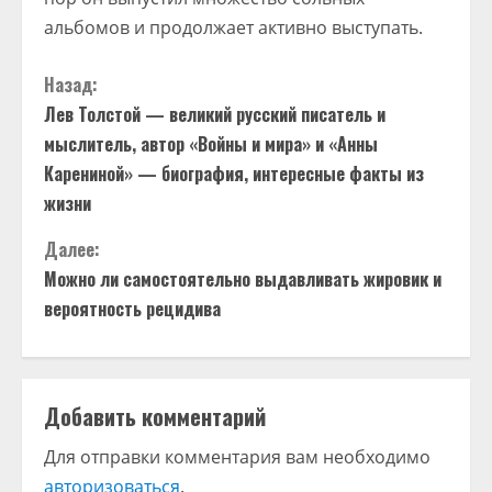
альбомов и продолжает активно выступать.
П
Назад:
Лев Толстой — великий русский писатель и
р
мыслитель, автор «Войны и мира» и «Анны
о
Карениной» — биография, интересные факты из
жизни
д
Далее:
о
Можно ли самостоятельно выдавливать жировик и
вероятность рецидива
л
ж
и
Добавить комментарий
т
Для отправки комментария вам необходимо
авторизоваться
.