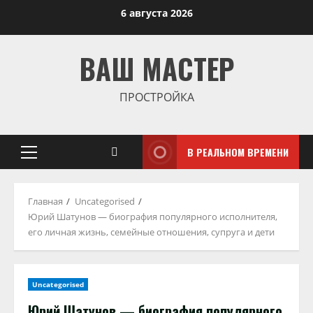
Перейти
6 августа 2026
к
содержимому
ВАШ МАСТЕР
ПРОСТРОЙКА
В РЕАЛЬНОМ ВРЕМЕНИ
Основное
меню
Главная
Uncategorised
Юрий Шатунов — биография популярного исполнителя,
его личная жизнь, семейные отношения, супруга и дети
Uncategorised
Юрий Шатунов — биография популярного