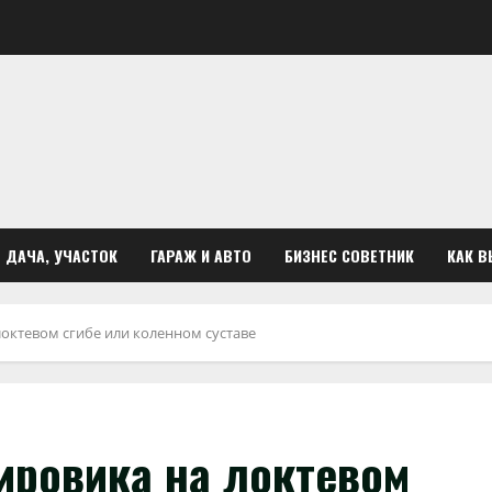
ДАЧА, УЧАСТОК
ГАРАЖ И АВТО
БИЗНЕС СОВЕТНИК
КАК В
локтевом сгибе или коленном суставе
ировика на локтевом