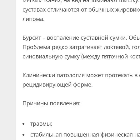
мягких тканях, на вид напоминают шишку
суставах отличаются от обычных жировик
липома.
Бурсит – воспаление суставной сумки. Об
Проблема редко затрагивает локтевой, го
синовиальную сумку (между пяточной кос
Клинически патология может протекать в 
рецидивирующей форме.
Причины появления:
травмы;
стабильная повышенная физическая на