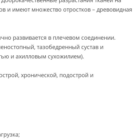
. Доброкачественные разрастания тканей на
ов и имеют множество отростков – древовидная
ычно развивается в плечевом соединении.
леностопный, тазобедренный сустав и
тью и ахилловым сухожилием).
острой, хронической, подострой и
грузка;