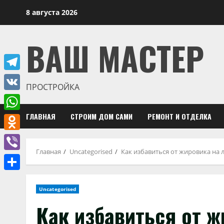
Перейти
8 августа 2026
к
содержимому
ВАШ МАСТЕР
Telegram
ПРОСТРОЙКА
VK
ГЛАВНАЯ
СТРОИМ ДОМ САМИ
РЕМОНТ И ОТДЕЛКА
WhatsApp
Odnoklassniki
Главная
Uncategorised
Как избавиться от жировика на 
Viber
Отправить
Uncategorised
Как избавиться от ж