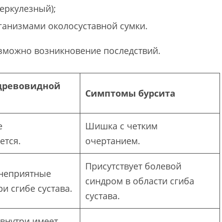
еркулезный);
анизмами околосуставной сумки.
озможно возникновение последствий.
древовидной
Симптомы бурсита
е
Шишка с четким
ется.
очертанием.
Присутствует болевой
неприятные
синдром в области сгиба
и сгибе сустава.
сустава.
 внутри имеет