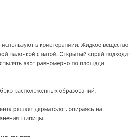
о используют в криотерапиии. Жидкое вещество
ой палочкой с ватой. Открытый спрей подходит
аспылять азот равномерно по площади
убоко расположенных образований.
ента решает дерматолог, опираясь на
ранения шипицы.
на ли она