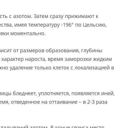
сть с азотом. Затем сразу прижимают к
тва, имея температуру -196° по Цельсию,
вки моментально.
ависит от размеров образования, глубины
характер нароста, время заморозки жидким
жно удаление только клеток с локализацией в
цы бледнеет, уплотняется, появляется иней,
мя, отведенное на оттаивание – в 2-3 раза
кладываний азотом. В конце сеанса место