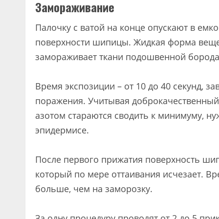
Замораживание
Палочку с ватой на конце опускают в емко
поверхности шипицы. Жидкая форма вещес
замораживает ткани подошвенной борода
Время экспозиции – от 10 до 40 секунд, з
поражения. Учитывая доброкачественный 
азотом стараются сводить к минимуму, ну
эпидермисе.
После первого прижатия поверхность шипи
который по мере оттаивания исчезает. Вре
больше, чем на заморозку.
За одну процедуру проводят от 2 до 5 при