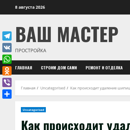
Перейти
8 августа 2026
к
содержимому
ВАШ МАСТЕР
Telegram
ПРОСТРОЙКА
VK
ГЛАВНАЯ
СТРОИМ ДОМ САМИ
РЕМОНТ И ОТДЕЛКА
WhatsApp
Odnoklassniki
Главная
Uncategorised
Как происходит удаление шипиц
Viber
Отправить
Uncategorised
Как происходит уд