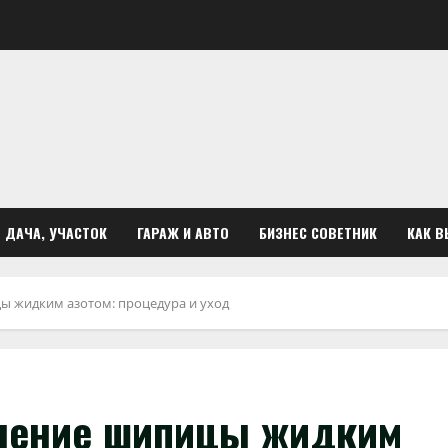
ДАЧА, УЧАСТОК
ГАРАЖ И АВТО
БИЗНЕС СОВЕТНИК
КАК В
ы жидким азотом: процедура и уход
аление шипицы жидким