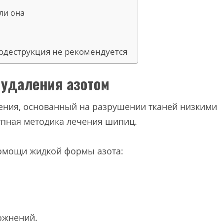
ли она
одеструкция не рекомендуется
 удаления азотом
чения, основанный на разрушении тканей низкими
упная методика лечения шипиц.
омощи жидкой формы азота:
ожнений.