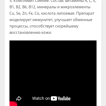
Компливит Сияние. Состав: витамины А, С, Е,
В1, В2, В6, В12, минералы и микроэлементы
Cu, Se, Zn, Fe, Co, кислота липоевая. Препарат
моделирует иммунитет, улучшает обменные
процессы, способствует скорейшему
восстановлению кожи.