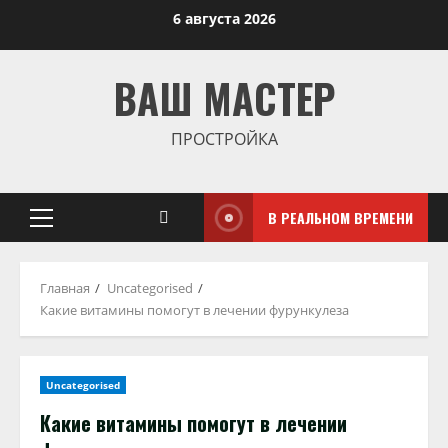
Перейти
6 августа 2026
к
содержимому
ВАШ МАСТЕР
ПРОСТРОЙКА
В РЕАЛЬНОМ ВРЕМЕНИ
Основное
меню
Главная
Uncategorised
Какие витамины помогут в лечении фурункулеза
Uncategorised
Какие витамины помогут в лечении