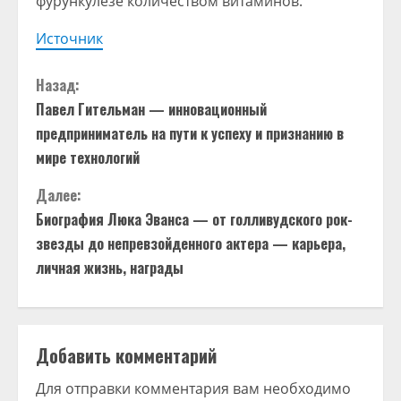
фурункулезе количеством витаминов.
Источник
П
Назад:
Павел Гительман — инновационный
р
предприниматель на пути к успеху и признанию в
о
мире технологий
д
Далее:
Биография Люка Эванса — от голливудского рок-
о
звезды до непревзойденного актера — карьера,
личная жизнь, награды
л
ж
и
Добавить комментарий
т
Для отправки комментария вам необходимо