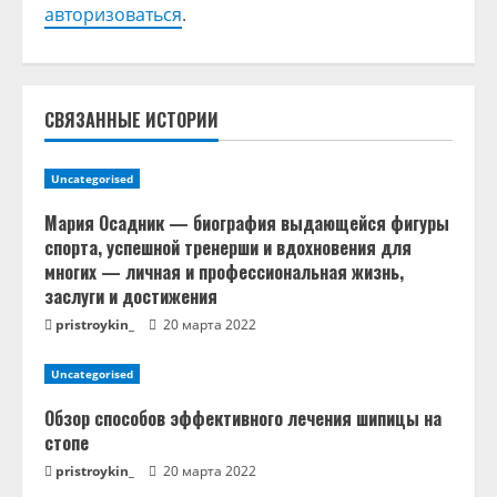
авторизоваться
.
ь
ч
т
СВЯЗАННЫЕ ИСТОРИИ
е
Uncategorised
н
Мария Осадник — биография выдающейся фигуры
спорта, успешной тренерши и вдохновения для
и
многих — личная и профессиональная жизнь,
заслуги и достижения
е
pristroykin_
20 марта 2022
Uncategorised
Обзор способов эффективного лечения шипицы на
стопе
pristroykin_
20 марта 2022