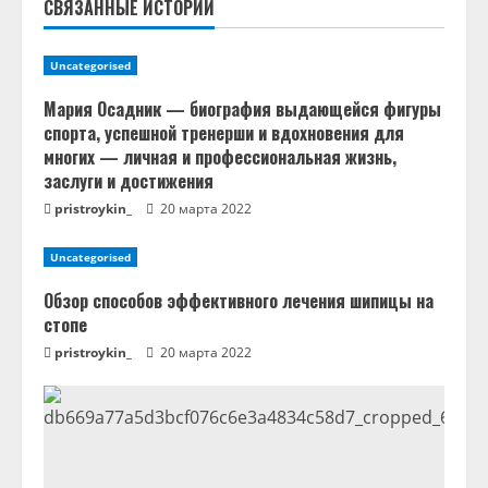
т
СВЯЗАННЫЕ ИСТОРИИ
е
Uncategorised
н
Мария Осадник — биография выдающейся фигуры
спорта, успешной тренерши и вдохновения для
и
многих — личная и профессиональная жизнь,
заслуги и достижения
е
pristroykin_
20 марта 2022
Uncategorised
Обзор способов эффективного лечения шипицы на
стопе
pristroykin_
20 марта 2022