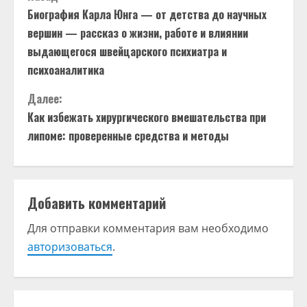
П
Биография Карла Юнга — от детства до научных
р
вершин — рассказ о жизни, работе и влиянии
о
выдающегося швейцарского психиатра и
психоаналитика
д
Далее:
о
Как избежать хирургического вмешательства при
липоме: проверенные средства и методы
л
ж
и
Добавить комментарий
т
Для отправки комментария вам необходимо
авторизоваться
.
ь
ч