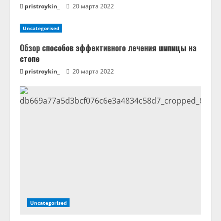
е
pristroykin_
20 марта 2022
Uncategorised
Обзор способов эффективного лечения шипицы на
стопе
pristroykin_
20 марта 2022
Uncategorised