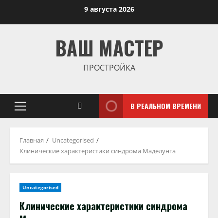
Перейти
9 августа 2026
к
содержимому
ВАШ МАСТЕР
ПРОСТРОЙКА
В РЕАЛЬНОМ ВРЕМЕНИ
Основное
меню
Главная
Uncategorised
Клинические характеристики синдрома Маделунга
Uncategorised
Клинические характеристики синдрома