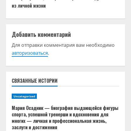
из личной жизни
л
ж
и
Добавить комментарий
т
Для отправки комментария вам необходимо
авторизоваться
.
ь
ч
т
СВЯЗАННЫЕ ИСТОРИИ
е
Uncategorised
н
Мария Осадник — биография выдающейся фигуры
спорта, успешной тренерши и вдохновения для
и
многих — личная и профессиональная жизнь,
заслуги и достижения