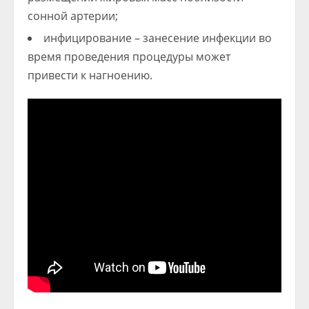
сонной артерии;
инфицирование – занесение инфекции во
время проведения процедуры может
привести к нагноению.