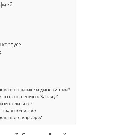
афией
 корпусе
х
рова в политике и дипломатии?
в по отношению к Западу?
ской политике?
 правительстве?
ова в его карьере?