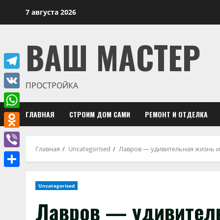
Перейти
7 августа 2026
к
содержимому
ВАШ МАСТЕР
Telegram
ПРОСТРОЙКА
VK
ГЛАВНАЯ
СТРОИМ ДОМ САМИ
РЕМОНТ И ОТДЕЛКА
WhatsApp
Odnoklassniki
Главная
Uncategorised
Лавров — удивительная жизнь и
Viber
Отправить
Uncategorised
Лавров — удивитель