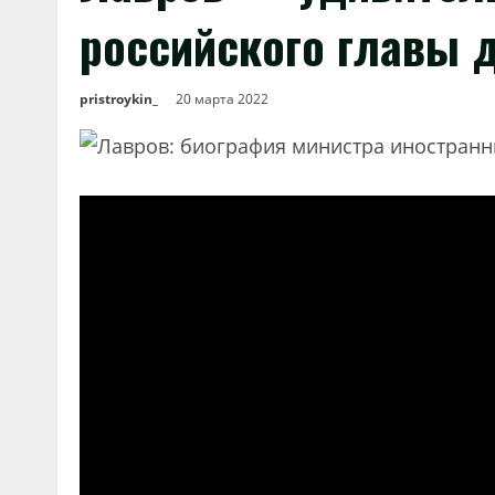
российского главы 
pristroykin_
20 марта 2022