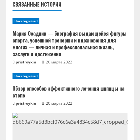
ч
СВЯЗАННЫЕ ИСТОРИИ
т
Uncategorised
е
Мария Осадник — биография выдающейся фигуры
н
спорта, успешной тренерши и вдохновения для
многих — личная и профессиональная жизнь,
и
заслуги и достижения
pristroykin_
20 марта 2022
е
Uncategorised
Обзор способов эффективного лечения шипицы на
стопе
pristroykin_
20 марта 2022