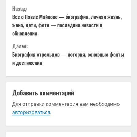
П
Назад:
Все о Павле Майкове — биография, личная жизнь,
р
жена, дети, фото — последние новости и
о
обновления
д
Далее:
Биография стрельцов — история, основные факты
о
и достижения
л
ж
Добавить комментарий
и
Для отправки комментария вам необходимо
т
авторизоваться
.
ь