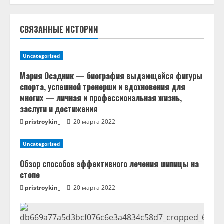
т
ь
СВЯЗАННЫЕ ИСТОРИИ
ч
Uncategorised
т
Мария Осадник — биография выдающейся фигуры
спорта, успешной тренерши и вдохновения для
е
многих — личная и профессиональная жизнь,
заслуги и достижения
н
pristroykin_
20 марта 2022
и
Uncategorised
е
Обзор способов эффективного лечения шипицы на
стопе
pristroykin_
20 марта 2022