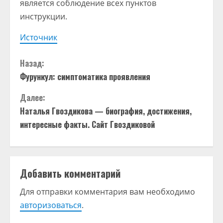
является соблюдение всех пунктов
инструкции.
Источник
П
Назад:
Фурункул: симптоматика проявления
р
Далее:
о
Наталья Гвоздикова — биография, достижения,
д
интересные факты. Сайт Гвоздиковой
о
л
Добавить комментарий
ж
Для отправки комментария вам необходимо
авторизоваться
.
и