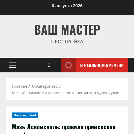
Перейти
6 августа 2026
к
содержимому
ВАШ МАСТЕР
ПРОСТРОЙКА
В РЕАЛЬНОМ ВРЕМЕНИ
Основное
меню
Главная
Uncategorised
Мазь Левомеколь: правила применения при фурункулах
Uncategorised
Мазь Левомеколь: правила применения