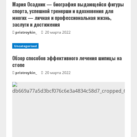
е
Мария Осадник — биография выдающейся фигуры
спорта, успешной тренерши и вдохновения для
н
многих — личная и профессиональная жизнь,
заслуги и достижения
и
pristroykin_
20 марта 2022
е
Uncategorised
Обзор способов эффективного лечения шипицы на
стопе
pristroykin_
20 марта 2022