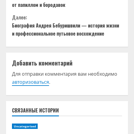
р
от папиллом и бородавок
о
Далее:
д
Биография Андрея Бебуришвили — история жизни
и профессиональное путьовое восхождение
о
л
Добавить комментарий
ж
Для отправки комментария вам необходимо
и
авторизоваться
.
т
ь
СВЯЗАННЫЕ ИСТОРИИ
ч
т
Uncategorised