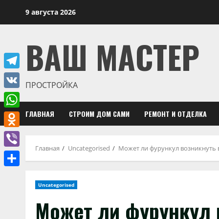
Перейти
9 августа 2026
к
содержимому
ВАШ МАСТЕР
Telegram
ПРОСТРОЙКА
VK
ГЛАВНАЯ
СТРОИМ ДОМ САМИ
РЕМОНТ И ОТДЕЛКА
WhatsApp
Odnoklassniki
Главная
Uncategorised
Может ли фурункул возникнуть в
Viber
Отправить
Uncategorised
Может ли фурункул 