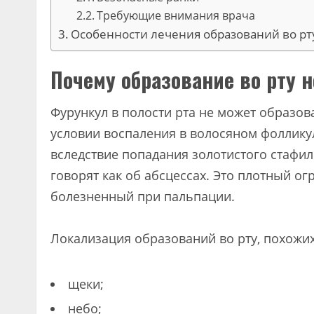
Требующие внимания врача
Особенности лечения образований во рт
Почему образование во рту 
Фурункул в полости рта не может образов
условии воспаления в волосяном фолликул
вследствие попадания золотистого стафило
говорят как об абсцессах. Это плотный о
болезненный при пальпации.
Локализация образований во рту, похожих
щеки;
небо;