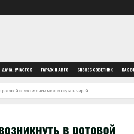
ДАЧА, УЧАСТОК
ГАРАЖ И АВТО
БИЗНЕС СОВЕТНИК
КАК В
 ротовой полости: с чем можно спутать чирей
возникнуть в ротовой