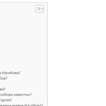
я Насибова?
бов?
ва?
асибове известны?
Сергея?
жизни актера Насибова?