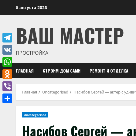
Перейти
6 августа 2026
к
содержимому
ВАШ МАСТЕР
Telegram
ПРОСТРОЙКА
VK
ГЛАВНАЯ
СТРОИМ ДОМ САМИ
РЕМОНТ И ОТДЕЛКА
WhatsApp
Odnoklassniki
Главная
Uncategorised
Насибов Сергей — актер с удив
Viber
Отправить
Uncategorised
Насибов Сергей — а