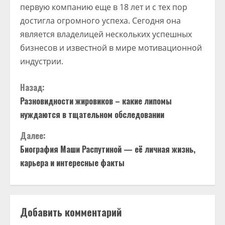
первую компанию еще в 18 лет и с тех пор
достигла огромного успеха. Сегодня она
является владелицей нескольких успешных
бизнесов и известной в мире мотивационной
индустрии.
П
Назад:
Разновидности жировиков – какие липомы
р
нуждаются в тщательном обследовании
о
Далее:
д
Биография Маши Распутиной — её личная жизнь,
карьера и интересные факты
о
л
Добавить комментарий
ж