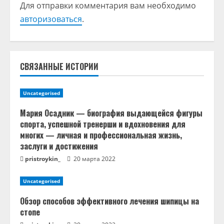
Для отправки комментария вам необходимо
и
авторизоваться
.
т
ь
СВЯЗАННЫЕ ИСТОРИИ
ч
т
Uncategorised
е
Мария Осадник — биография выдающейся фигуры
спорта, успешной тренерши и вдохновения для
н
многих — личная и профессиональная жизнь,
заслуги и достижения
и
pristroykin_
20 марта 2022
е
Uncategorised
Обзор способов эффективного лечения шипицы на
стопе