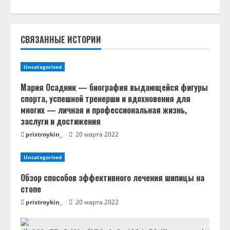
ь
ч
т
СВЯЗАННЫЕ ИСТОРИИ
е
Uncategorised
н
Мария Осадник — биография выдающейся фигуры
спорта, успешной тренерши и вдохновения для
и
многих — личная и профессиональная жизнь,
заслуги и достижения
е
pristroykin_
20 марта 2022
Uncategorised
Обзор способов эффективного лечения шипицы на
стопе
pristroykin_
20 марта 2022