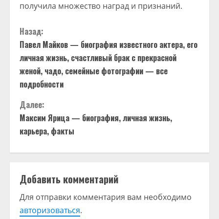
получила множество наград и признаний.
П
Назад:
Павел Майков — биография известного актера, его
р
личная жизнь, счастливый брак с прекрасной
о
женой, чадо, семейные фотографии — все
подробности
д
Далее:
о
Максим Ярица — биография, личная жизнь,
карьера, факты
л
ж
и
Добавить комментарий
т
Для отправки комментария вам необходимо
авторизоваться
.