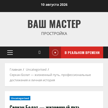
Перейти
10 августа 2026
к
содержимому
ВАШ МАСТЕР
ПРОСТРОЙКА
В РЕАЛЬНОМ ВРЕМЕНИ
Основное
меню
Главная
Uncategorised
Серкан Болат — жизненный путь, профессиональные
достижения и личная история
Uncategorised
Серкан Болат — жизненный путь,