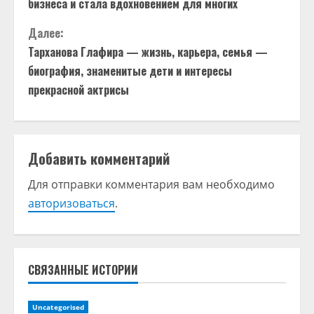
бизнеса и стала вдохновением для многих
д
Далее:
о
Тарханова Глафира — жизнь, карьера, семья —
биография, знаменитые дети и интересы
л
прекрасной актрисы
ж
и
Добавить комментарий
т
Для отправки комментария вам необходимо
ь
авторизоваться
.
ч
т
СВЯЗАННЫЕ ИСТОРИИ
е
Uncategorised