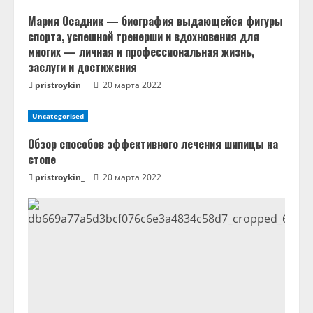
н
Мария Осадник — биография выдающейся фигуры
и
спорта, успешной тренерши и вдохновения для
многих — личная и профессиональная жизнь,
е
заслуги и достижения
pristroykin_
20 марта 2022
Uncategorised
Обзор способов эффективного лечения шипицы на
стопе
pristroykin_
20 марта 2022