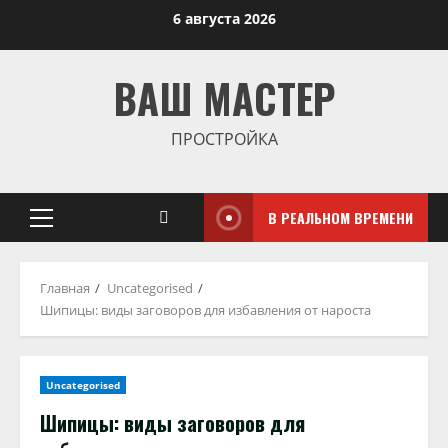
Перейти
6 августа 2026
к
содержимому
ВАШ МАСТЕР
ПРОСТРОЙКА
В РЕАЛЬНОМ ВРЕМЕНИ
Основное
меню
Главная
Uncategorised
Шипицы: виды заговоров для избавления от нароста
Uncategorised
Шипицы: виды заговоров для