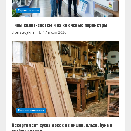
Гараж и авто
Типы сплит-систем и их ключевые параметры
pristroykin_
17 июля 2026
Бизнес советник
Ассортимент сухих досок из вишни, ольхи, бука и