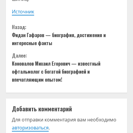
Источник
П
Назад:
Фидан Гафаров — биография, достижения и
р
интересные факты
о
Далее:
д
Коновалов Михаил Егорович — известный
офтальмолог с богатой биографией и
о
впечатляющим опытом!
л
ж
Добавить комментарий
и
Для отправки комментария вам необходимо
т
авторизоваться
.