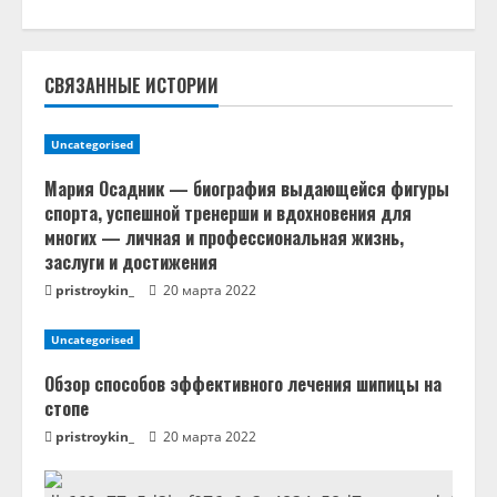
ь
ч
СВЯЗАННЫЕ ИСТОРИИ
т
Uncategorised
е
Мария Осадник — биография выдающейся фигуры
н
спорта, успешной тренерши и вдохновения для
многих — личная и профессиональная жизнь,
и
заслуги и достижения
pristroykin_
20 марта 2022
е
Uncategorised
Обзор способов эффективного лечения шипицы на
стопе
pristroykin_
20 марта 2022