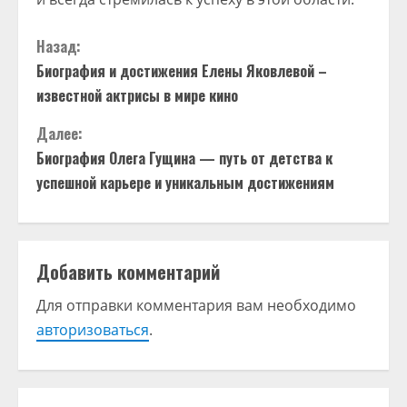
П
Назад:
Биография и достижения Елены Яковлевой –
р
известной актрисы в мире кино
о
Далее:
д
Биография Олега Гущина — путь от детства к
успешной карьере и уникальным достижениям
о
л
Добавить комментарий
ж
Для отправки комментария вам необходимо
и
авторизоваться
.
т
ь