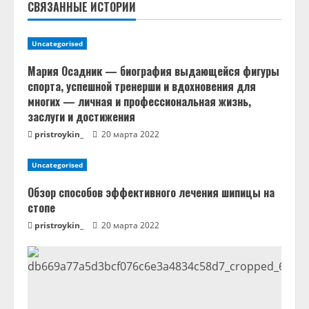
СВЯЗАННЫЕ ИСТОРИИ
ч
т
Uncategorised
е
Мария Осадник — биография выдающейся фигуры
спорта, успешной тренерши и вдохновения для
н
многих — личная и профессиональная жизнь,
заслуги и достижения
и
pristroykin_
20 марта 2022
е
Uncategorised
Обзор способов эффективного лечения шипицы на
стопе
pristroykin_
20 марта 2022