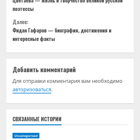
Цветаева — жизнь и творчество великой русской
р
поэтессы
о
Далее:
д
Фидан Гафаров — биография, достижения и
интересные факты
о
л
Добавить комментарий
ж
Для отправки комментария вам необходимо
и
авторизоваться
.
т
ь
СВЯЗАННЫЕ ИСТОРИИ
ч
т
Uncategorised