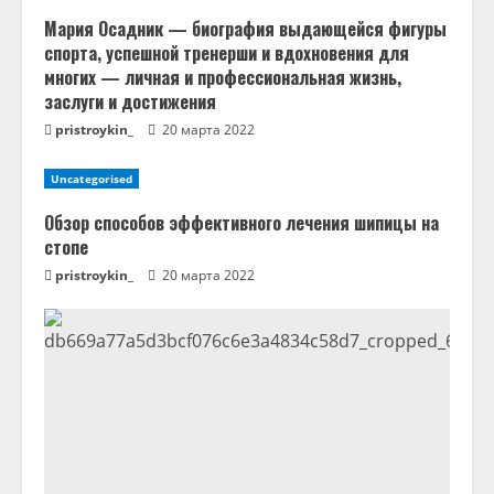
е
Мария Осадник — биография выдающейся фигуры
спорта, успешной тренерши и вдохновения для
н
многих — личная и профессиональная жизнь,
заслуги и достижения
и
pristroykin_
20 марта 2022
е
Uncategorised
Обзор способов эффективного лечения шипицы на
стопе
pristroykin_
20 марта 2022