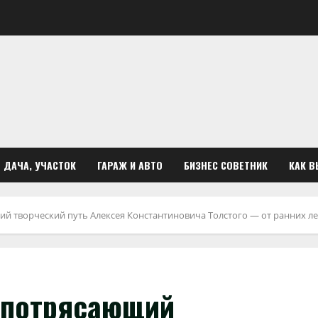
ДАЧА, УЧАСТОК
ГАРАЖ И АВТО
БИЗНЕС СОВЕТНИК
КАК В
й творческий путь Алексея Константиновича Толстого — от ранних ле
 потрясающий