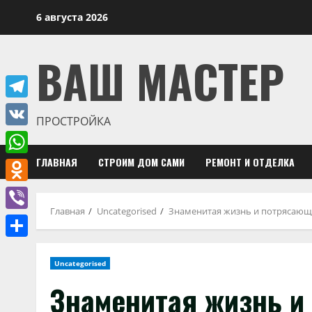
Перейти
6 августа 2026
к
содержимому
ВАШ МАСТЕР
Telegram
ПРОСТРОЙКА
VK
ГЛАВНАЯ
СТРОИМ ДОМ САМИ
РЕМОНТ И ОТДЕЛКА
WhatsApp
Odnoklassniki
Главная
Uncategorised
Знаменитая жизнь и потрясающи
Viber
Отправить
Uncategorised
Знаменитая жизнь и