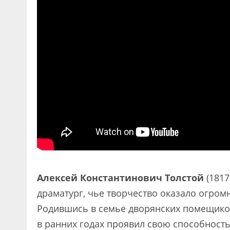
Алексей Константинович Толстой
(1817
драматург, чье творчество оказало огромн
Родившись в семье дворянских помещиков
в ранних годах проявил свою способность