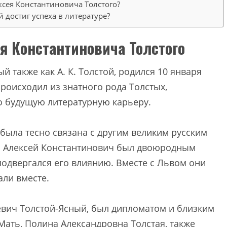
сея Константиновича Толстого?
 достиг успеха в литературе?
я Константиновича Толстого
й также как А. К. Толстой, родился 10 января
происходил из знатного рода Толстых,
о будущую литературную карьеру.
была тесно связана с другим великим русским
. Алексей Константинович был двоюродным
 подвергался его влиянию. Вместе с Львом они
али вместе.
евич Толстой-Ясный, был дипломатом и близким
ать, Полина Александровна Толстая, также