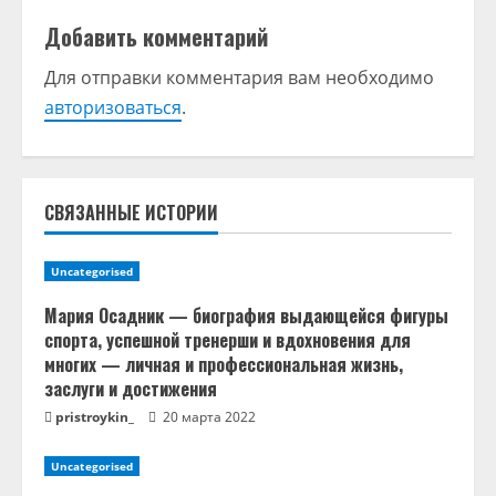
и
Добавить комментарий
т
Для отправки комментария вам необходимо
ь
авторизоваться
.
ч
т
СВЯЗАННЫЕ ИСТОРИИ
е
н
Uncategorised
Мария Осадник — биография выдающейся фигуры
и
спорта, успешной тренерши и вдохновения для
многих — личная и профессиональная жизнь,
е
заслуги и достижения
pristroykin_
20 марта 2022
Uncategorised