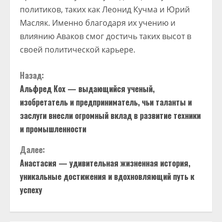
политиков, таких как Леонид Кучма и Юрий
Масляк. Именно благодаря их учению и
влиянию Аваков смог достичь таких высот в
своей политической карьере.
П
Назад:
Альфред Кох — выдающийся ученый,
р
изобретатель и предприниматель, чьи таланты и
о
заслуги внесли огромный вклад в развитие техники
и промышленности
д
Далее:
о
Анастасия — удивительная жизненная история,
уникальные достижения и вдохновляющий путь к
л
успеху
ж