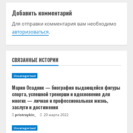
ж
Добавить комментарий
и
Для отправки комментария вам необходимо
т
авторизоваться
.
ь
ч
СВЯЗАННЫЕ ИСТОРИИ
т
Uncategorised
е
Мария Осадник — биография выдающейся фигуры
н
спорта, успешной тренерши и вдохновения для
многих — личная и профессиональная жизнь,
и
заслуги и достижения
pristroykin_
20 марта 2022
е
Uncategorised