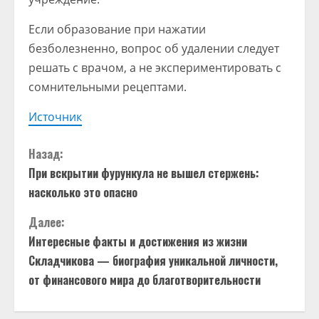
Если образование при нажатии
безболезненно, вопрос об удалении следует
решать с врачом, а не экспериментировать с
сомнительными рецептами.
Источник
П
Назад:
При вскрытии фурункула не вышел стержень:
р
насколько это опасно
о
Далее:
д
Интересные факты и достижения из жизни
Складчикова — биография уникальной личности,
о
от финансового мира до благотворительности
л