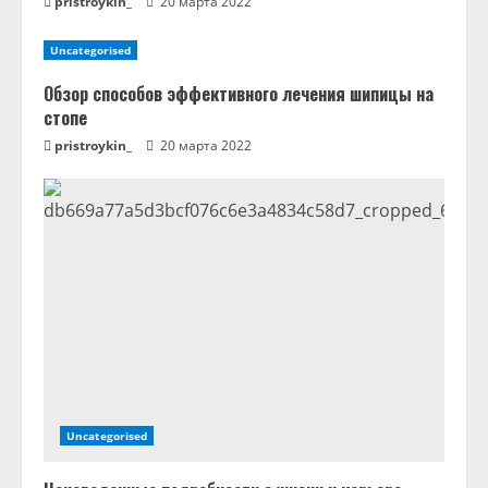
pristroykin_
20 марта 2022
и
Uncategorised
е
Обзор способов эффективного лечения шипицы на
стопе
pristroykin_
20 марта 2022
Uncategorised