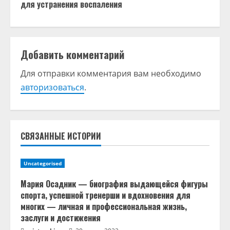
д
для устранения воспаления
о
л
Добавить комментарий
ж
Для отправки комментария вам необходимо
авторизоваться
.
и
т
ь
СВЯЗАННЫЕ ИСТОРИИ
ч
Uncategorised
т
Мария Осадник — биография выдающейся фигуры
спорта, успешной тренерши и вдохновения для
е
многих — личная и профессиональная жизнь,
заслуги и достижения
н