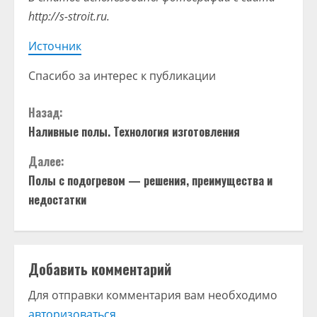
http://s-stroit.ru
.
Источник
Спасибо за интерес к публикации
П
Назад:
Наливные полы. Технология изготовления
р
Далее:
о
Полы с подогревом — решения, преимущества и
д
недостатки
о
л
Добавить комментарий
ж
Для отправки комментария вам необходимо
авторизоваться
.