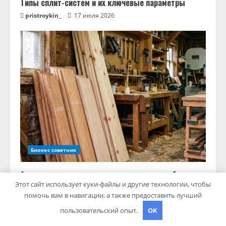
Типы сплит-систем и их ключевые параметры
pristroykin_
17 июля 2026
Бизнес советник
Ассортимент сухих досок из вишни, ольхи, бука и
Этот сайт использует куки-файлы и другие технологии, чтобы
хвойных пород
помочь вам в навигации, а также предоставить лучший
pristroykin_
17 июля 2026
пользовательский опыт.
OK
Бизнес советник