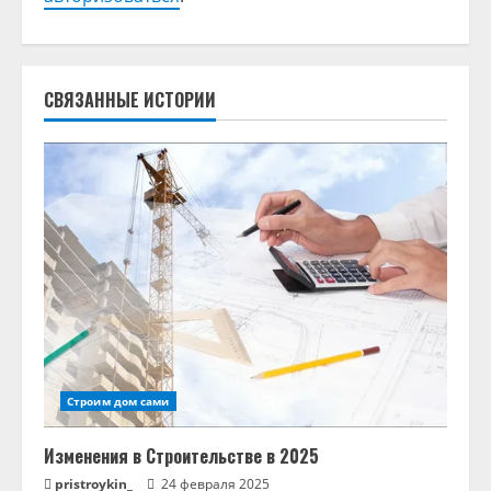
и
т
ь
СВЯЗАННЫЕ ИСТОРИИ
ч
т
е
н
и
е
Строим дом сами
Изменения в Строительстве в 2025
pristroykin_
24 февраля 2025