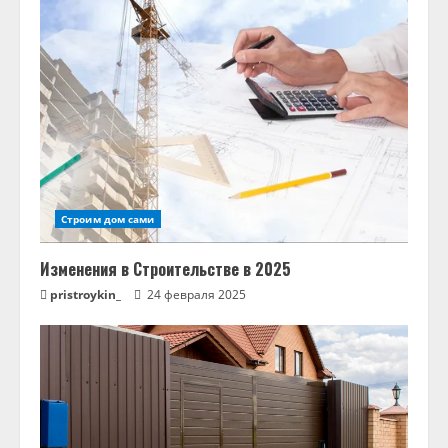
ч
т
е
н
и
е
Строим дом сами
Изменения в Строительстве в 2025
pristroykin_
24 февраля 2025