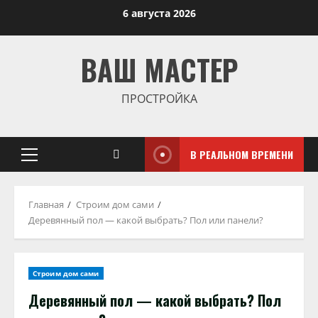
Перейти
6 августа 2026
к
содержимому
ВАШ МАСТЕР
ПРОСТРОЙКА
В РЕАЛЬНОМ ВРЕМЕНИ
Основное
меню
Главная
Строим дом сами
Деревянный пол — какой выбрать? Пол или панели?
Строим дом сами
Деревянный пол — какой выбрать? Пол