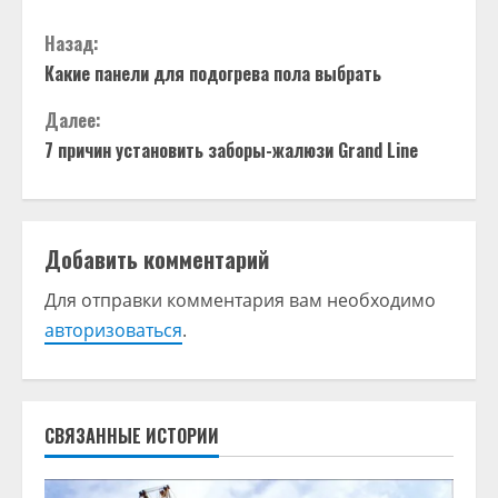
П
Назад:
Какие панели для подогрева пола выбрать
р
Далее:
о
7 причин установить заборы-жалюзи Grand Line
д
о
Добавить комментарий
л
Для отправки комментария вам необходимо
ж
авторизоваться
.
и
т
СВЯЗАННЫЕ ИСТОРИИ
ь