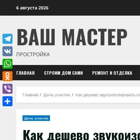
Перейти
6 августа 2026
к
содержимому
ВАШ МАСТЕР
Telegram
ПРОСТРОЙКА
VK
ГЛАВНАЯ
СТРОИМ ДОМ САМИ
РЕМОНТ И ОТДЕЛКА
WhatsApp
Odnoklassniki
Главная
Дача, участок
Как дешево звукоизолировать к
Viber
Отправить
Дача, участок
Как дешево звукоиз