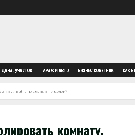
ДАЧА, УЧАСТОК
ГАРАЖ И АВТО
БИЗНЕС СОВЕТНИК
КАК В
омнату, чтобы не слышать соседей?
олировать комнату,