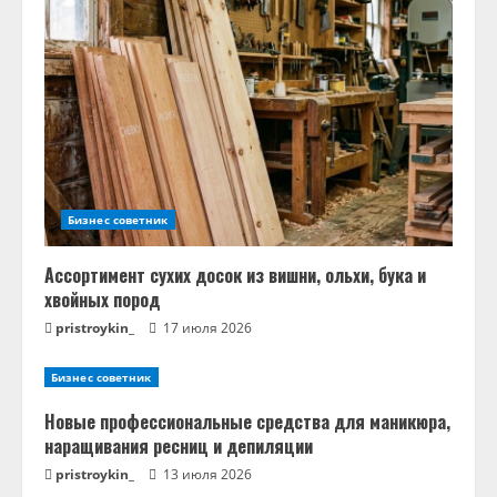
и
т
ь
ч
т
Бизнес советник
е
Ассортимент сухих досок из вишни, ольхи, бука и
хвойных пород
н
pristroykin_
17 июля 2026
и
Бизнес советник
е
Новые профессиональные средства для маникюра,
наращивания ресниц и депиляции
pristroykin_
13 июля 2026