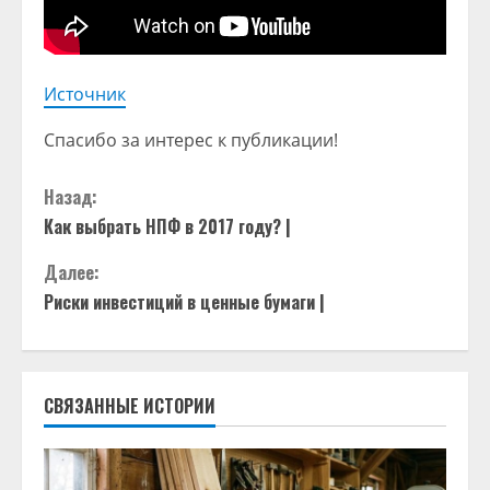
Источник
Спасибо за интерес к публикации!
П
Назад:
Как выбрать НПФ в 2017 году? |
р
Далее:
о
Риски инвестиций в ценные бумаги |
д
о
СВЯЗАННЫЕ ИСТОРИИ
л
ж