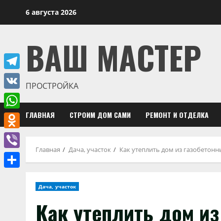
Перейти
6 августа 2026
к
содержимому
ВАШ МАСТЕР
Telegram
ПРОСТРОЙКА
VK
ГЛАВНАЯ
СТРОИМ ДОМ САМИ
РЕМОНТ И ОТДЕЛКА
WhatsApp
Odnoklassniki
Главная
Дача, участок
Как утеплить дом из газобетонн
Viber
Отправить
Дача, участок
Как утеплить дом из