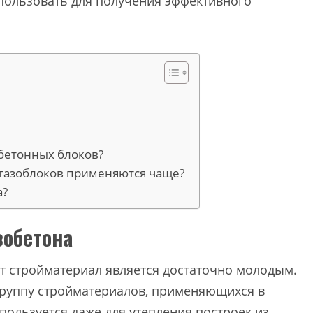
спользовать для получения эффективного
обетонных блоков?
 газоблоков применяются чаще?
а?
зобетона
тот стройматериал является достаточно молодым.
 группу стройматериалов, применяющихся в
пользуется даже для утепления построек из