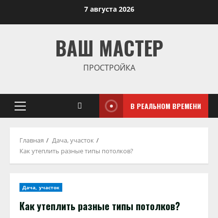
Перейти
7 августа 2026
к
содержимому
ВАШ МАСТЕР
ПРОСТРОЙКА
В РЕАЛЬНОМ ВРЕМЕНИ
Основное
меню
Главная
Дача, участок
Как утеплить разные типы потолков?
Дача, участок
Как утеплить разные типы потолков?