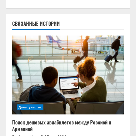
и
т
СВЯЗАННЫЕ ИСТОРИИ
ь
ч
т
е
н
и
е
Дача, участок
Поиск дешевых авиабилетов между Россией и
Арменией