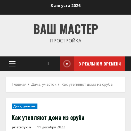
Перейти
8 августа 2026
к
содержимому
ВАШ МАСТЕР
ПРОСТРОЙКА
В РЕАЛЬНОМ ВРЕМЕНИ
Основное
меню
Главная
Дача, участок
Как утепляют дома из сруба
Дача, участок
Как утепляют дома из сруба
pristroykin_
11 декабря 2022