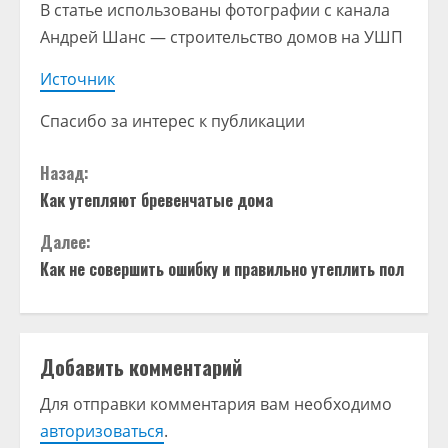
В статье использованы фотографии с канала
Андрей Шанс — строительство домов на УШП
Источник
Спасибо за интерес к публикации
П
Назад:
Как утепляют бревенчатые дома
р
Далее:
о
Как не совершить ошибку и правильно утеплить пол
д
о
Добавить комментарий
л
Для отправки комментария вам необходимо
ж
авторизоваться
.