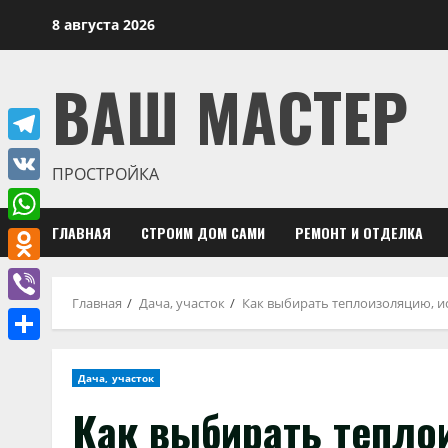
Перейти
8 августа 2026
к
содержимому
ВАШ МАСТЕР
Telegram
ПРОСТРОЙКА
VK
ГЛАВНАЯ
СТРОИМ ДОМ САМИ
РЕМОНТ И ОТДЕЛКА
WhatsApp
Odnoklassniki
Главная
Дача, участок
Как выбирать теплоизоляцию, и
Viber
Отправить
Дача, участок
Как выбирать тепло