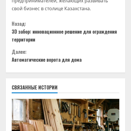
предпринимателей, желающих развивать
свой бизнес в столице Казахстана.
П
Назад:
3D забор: инновационное решение для ограждения
р
территории
о
Далее:
д
Автоматические ворота для дома
о
л
СВЯЗАННЫЕ ИСТОРИИ
ж
и
т