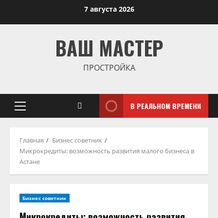
Перейти
7 августа 2026
к
содержимому
ВАШ МАСТЕР
ПРОСТРОЙКА
В РЕАЛЬНОМ ВРЕМЕНИ
Основное
меню
Главная
Бизнес советник
Микрокредиты: возможность развития малого бизнеса в
Астане
Бизнес советник
Микрокредиты: возможность развития