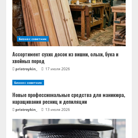
ь
ч
т
Бизнес советник
е
н
Ассортимент сухих досок из вишни, ольхи, бука и
хвойных пород
и
pristroykin_
17 июля 2026
е
Бизнес советник
Новые профессиональные средства для маникюра,
наращивания ресниц и депиляции
pristroykin_
13 июля 2026