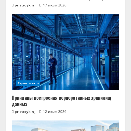
н
pristroykin_
17 июля 2026
и
е
Гараж и авто
Принципы построения корпоративных хранилищ
данных
pristroykin_
12 июля 2026